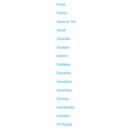
Fulda
Fullrun
General Tire
Ginell
Gislaved
Goalstar
Goform
Goldway
Goodride
Goodyear
Greentrac
Gremax
Grenlander
GripMax
GT Radial