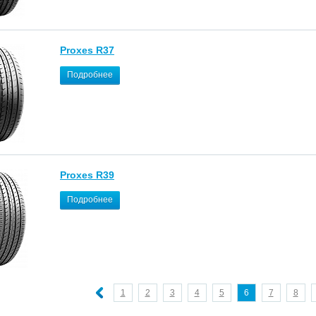
Proxes R37
Подробнее
Proxes R39
Подробнее
1
2
3
4
5
6
7
8