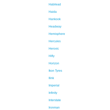
Habilead
Haida
Hankook
Headway
Hemisphere
Hercules
Herovic
Hifly
Horizon
Ikon Tyres
Ilink
Imperial
Infinity
Interstate
Ironman