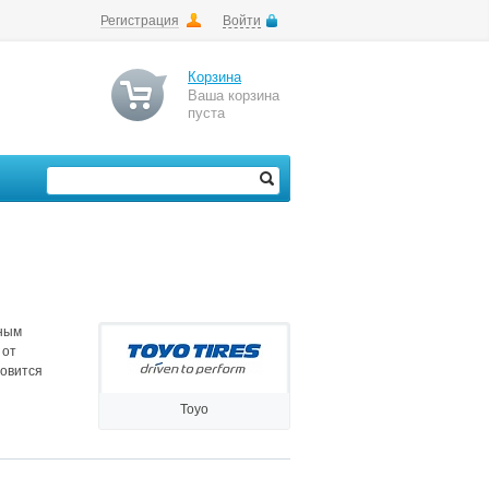
Регистрация
Войти
Корзина
Ваша корзина
пуста
вным
 от
новится
Toyo