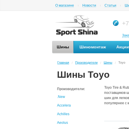
О магазине
Новости
Статьи
Ши
+7
Зак
Шины
Шиномонтаж
Акции
Главная
Производители
Шины
Toyo
/
/
/
Шины Toyo
Toyo Tire & Ru
Производители:
поставщиков ш
.New
шин для легков
популярнее с 
Accelera
Achilles
Aeolus