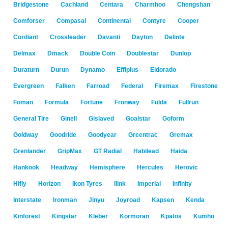
Bridgestone
Cachland
Centara
Charmhoo
Chengshan
Comforser
Compasal
Continental
Contyre
Cooper
Cordiant
Crossleader
Davanti
Dayton
Delinte
Delmax
Dmack
Double Coin
Doublestar
Dunlop
Duraturn
Durun
Dynamo
Effiplus
Eldorado
Evergreen
Falken
Farroad
Federal
Firemax
Firestone
Foman
Formula
Fortune
Fronway
Fulda
Fullrun
General Tire
Ginell
Gislaved
Goalstar
Goform
Goldway
Goodride
Goodyear
Greentrac
Gremax
Grenlander
GripMax
GT Radial
Habilead
Haida
Hankook
Headway
Hemisphere
Hercules
Herovic
Hifly
Horizon
Ikon Tyres
Ilink
Imperial
Infinity
Interstate
Ironman
Jinyu
Joyroad
Kapsen
Kenda
Kinforest
Kingstar
Kleber
Kormoran
Kpatos
Kumho