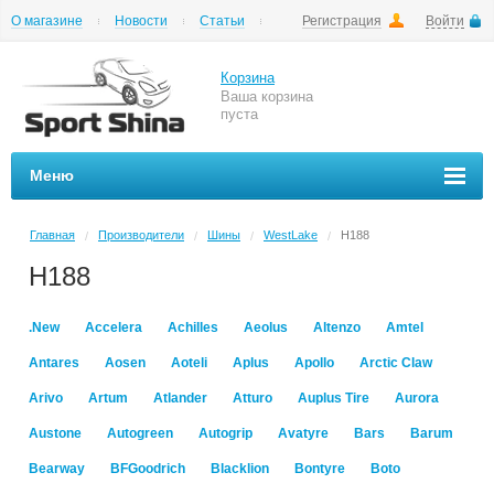
О магазине
Новости
Статьи
Регистрация
Войти
Шиномонтаж
Как купить
Доставка
Вопросы и ответы
Корзина
Ваша корзина
пуста
Меню
Главная
Производители
Шины
WestLake
H188
/
/
/
/
H188
.New
Accelera
Achilles
Aeolus
Altenzo
Amtel
Antares
Aosen
Aoteli
Aplus
Apollo
Arctic Claw
Arivo
Artum
Atlander
Atturo
Auplus Tire
Aurora
Austone
Autogreen
Autogrip
Avatyre
Bars
Barum
Bearway
BFGoodrich
Blacklion
Bontyre
Boto