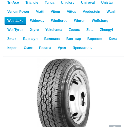
Tri-Ace
Triangle
Tunga
Uniglory
Uniroyal
Unistar
Venom Power
Viatti
Vitour
Vittos
Vredestein
Wanli
WestLake
Wideway
Windforce
Winrun
Wolfsburg
WolfTyres
Xtyre
Yokohama
Zeetex
Zeta
Zhongyi
Zmax
Барнаул
Белшина
Волтаир
Воронеж
Кама
Киров
Омск
Росава
Урал
Ярославль