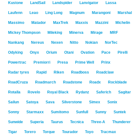
Kustone
LandSail
Landspider
Lanvigator
Lassa
Laufenn
Leao
Ling Long
Magnum
Marangoni
Marshal
Massimo
Matador
MaxTrek
Maxxis
Mazzini
Michelin
Mickey Thompson
Mileking
Minerva
Mirage
MRF
Nankang
Nereus
Nexen
Nitto
Nokian
NorTec
Odyking
Onyx
Orium
Otani
Ovation
Pace
Pirelli
Powertrac
Premiorri
Presa
Prime Well
Prinx
Radar tyres
Rapid
Riken
Roadboss
Roadclaw
RoadCruza
Roadmarch
Roadstone
Roadx
Rockblade
Rotalla
Rovelo
Royal Black
Rydanz
Saferich
Sagitar
Sailun
Satoya
Sava
Silverstone
Simex
Sonix
Sonny
Starmaxx
Sumitomo
Sunfull
Sunny
Suntek
Sunwide
Superia
Taurus
Tecnica
Three-A
Thunderer
Tigar
Torero
Torque
Tourador
Toyo
Tracmax