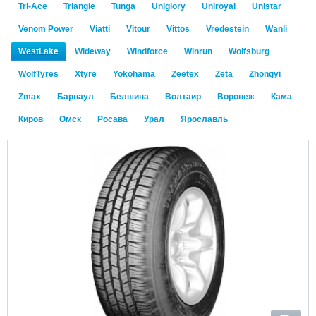
Tri-Ace
Triangle
Tunga
Uniglory
Uniroyal
Unistar
Venom Power
Viatti
Vitour
Vittos
Vredestein
Wanli
WestLake
Wideway
Windforce
Winrun
Wolfsburg
WolfTyres
Xtyre
Yokohama
Zeetex
Zeta
Zhongyi
Zmax
Барнаул
Белшина
Волтаир
Воронеж
Кама
Киров
Омск
Росава
Урал
Ярославль