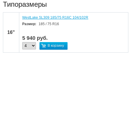
Типоразмеры
WestLake SL309 185/75 R16C 104/102R
Размер:
185 / 75 R16
16"
5 940
руб.
В корзину