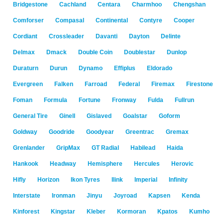
Bridgestone
Cachland
Centara
Charmhoo
Chengshan
Comforser
Compasal
Continental
Contyre
Cooper
Cordiant
Crossleader
Davanti
Dayton
Delinte
Delmax
Dmack
Double Coin
Doublestar
Dunlop
Duraturn
Durun
Dynamo
Effiplus
Eldorado
Evergreen
Falken
Farroad
Federal
Firemax
Firestone
Foman
Formula
Fortune
Fronway
Fulda
Fullrun
General Tire
Ginell
Gislaved
Goalstar
Goform
Goldway
Goodride
Goodyear
Greentrac
Gremax
Grenlander
GripMax
GT Radial
Habilead
Haida
Hankook
Headway
Hemisphere
Hercules
Herovic
Hifly
Horizon
Ikon Tyres
Ilink
Imperial
Infinity
Interstate
Ironman
Jinyu
Joyroad
Kapsen
Kenda
Kinforest
Kingstar
Kleber
Kormoran
Kpatos
Kumho