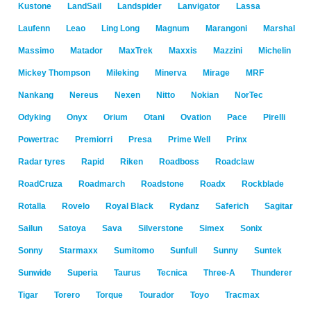
Kustone
LandSail
Landspider
Lanvigator
Lassa
Laufenn
Leao
Ling Long
Magnum
Marangoni
Marshal
Massimo
Matador
MaxTrek
Maxxis
Mazzini
Michelin
Mickey Thompson
Mileking
Minerva
Mirage
MRF
Nankang
Nereus
Nexen
Nitto
Nokian
NorTec
Odyking
Onyx
Orium
Otani
Ovation
Pace
Pirelli
Powertrac
Premiorri
Presa
Prime Well
Prinx
Radar tyres
Rapid
Riken
Roadboss
Roadclaw
RoadCruza
Roadmarch
Roadstone
Roadx
Rockblade
Rotalla
Rovelo
Royal Black
Rydanz
Saferich
Sagitar
Sailun
Satoya
Sava
Silverstone
Simex
Sonix
Sonny
Starmaxx
Sumitomo
Sunfull
Sunny
Suntek
Sunwide
Superia
Taurus
Tecnica
Three-A
Thunderer
Tigar
Torero
Torque
Tourador
Toyo
Tracmax