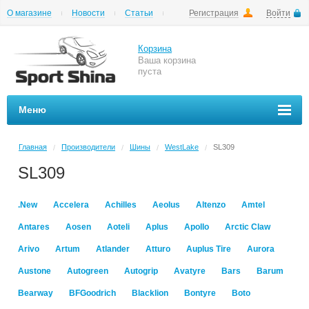
О магазине
Новости
Статьи
Регистрация
Войти
Шиномонтаж
Как купить
Доставка
Вопросы и ответы
Корзина
Ваша корзина
пуста
Меню
Главная
Производители
Шины
WestLake
SL309
/
/
/
/
SL309
.New
Accelera
Achilles
Aeolus
Altenzo
Amtel
Antares
Aosen
Aoteli
Aplus
Apollo
Arctic Claw
Arivo
Artum
Atlander
Atturo
Auplus Tire
Aurora
Austone
Autogreen
Autogrip
Avatyre
Bars
Barum
Bearway
BFGoodrich
Blacklion
Bontyre
Boto