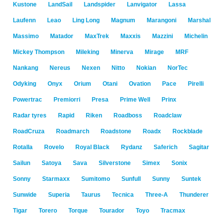
Kustone
LandSail
Landspider
Lanvigator
Lassa
Laufenn
Leao
Ling Long
Magnum
Marangoni
Marshal
Massimo
Matador
MaxTrek
Maxxis
Mazzini
Michelin
Mickey Thompson
Mileking
Minerva
Mirage
MRF
Nankang
Nereus
Nexen
Nitto
Nokian
NorTec
Odyking
Onyx
Orium
Otani
Ovation
Pace
Pirelli
Powertrac
Premiorri
Presa
Prime Well
Prinx
Radar tyres
Rapid
Riken
Roadboss
Roadclaw
RoadCruza
Roadmarch
Roadstone
Roadx
Rockblade
Rotalla
Rovelo
Royal Black
Rydanz
Saferich
Sagitar
Sailun
Satoya
Sava
Silverstone
Simex
Sonix
Sonny
Starmaxx
Sumitomo
Sunfull
Sunny
Suntek
Sunwide
Superia
Taurus
Tecnica
Three-A
Thunderer
Tigar
Torero
Torque
Tourador
Toyo
Tracmax