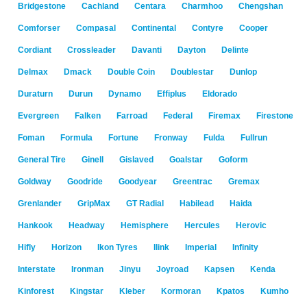
Bridgestone
Cachland
Centara
Charmhoo
Chengshan
Comforser
Compasal
Continental
Contyre
Cooper
Cordiant
Crossleader
Davanti
Dayton
Delinte
Delmax
Dmack
Double Coin
Doublestar
Dunlop
Duraturn
Durun
Dynamo
Effiplus
Eldorado
Evergreen
Falken
Farroad
Federal
Firemax
Firestone
Foman
Formula
Fortune
Fronway
Fulda
Fullrun
General Tire
Ginell
Gislaved
Goalstar
Goform
Goldway
Goodride
Goodyear
Greentrac
Gremax
Grenlander
GripMax
GT Radial
Habilead
Haida
Hankook
Headway
Hemisphere
Hercules
Herovic
Hifly
Horizon
Ikon Tyres
Ilink
Imperial
Infinity
Interstate
Ironman
Jinyu
Joyroad
Kapsen
Kenda
Kinforest
Kingstar
Kleber
Kormoran
Kpatos
Kumho