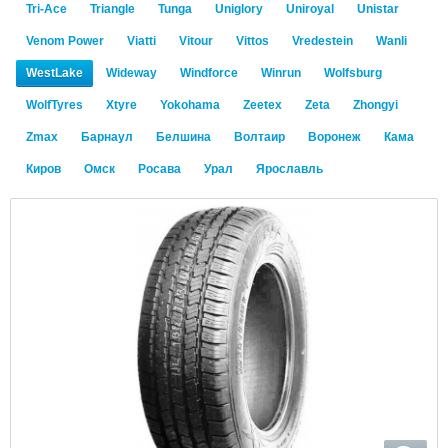
Tri-Ace
Triangle
Tunga
Uniglory
Uniroyal
Unistar
Venom Power
Viatti
Vitour
Vittos
Vredestein
Wanli
WestLake
Wideway
Windforce
Winrun
Wolfsburg
WolfTyres
Xtyre
Yokohama
Zeetex
Zeta
Zhongyi
Zmax
Барнаул
Белшина
Волтаир
Воронеж
Кама
Киров
Омск
Росава
Урал
Ярославль