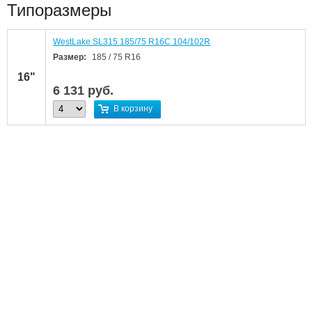
Типоразмеры
WestLake SL315 185/75 R16C 104/102R
Размер:
185 / 75 R16
16"
6 131
руб.
В корзину