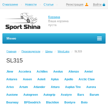
О магазине
Новости
Статьи
Регистрация
Войти
Шиномонтаж
Как купить
Доставка
Вопросы и ответы
Корзина
Ваша корзина
пуста
Меню
Главная
Производители
Шины
WestLake
SL315
/
/
/
/
SL315
.New
Accelera
Achilles
Aeolus
Altenzo
Amtel
Antares
Aosen
Aoteli
Aplus
Apollo
Arctic Claw
Arivo
Artum
Atlander
Atturo
Auplus Tire
Aurora
Austone
Autogreen
Autogrip
Avatyre
Bars
Barum
Bearway
BFGoodrich
Blacklion
Bontyre
Boto