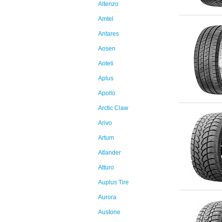
Altenzo
Amtel
Antares
Aosen
Aoteli
Aplus
Apollo
Arctic Claw
Arivo
Artum
Atlander
Atturo
Auplus Tire
Aurora
Austone