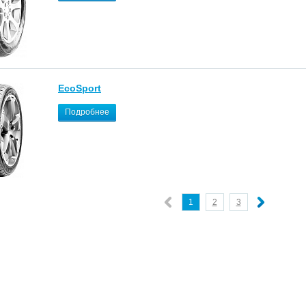
EcoSport
Подробнее
1
2
3