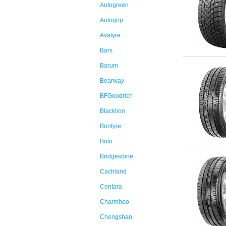
Autogreen
Autogrip
Avatyre
Bars
Barum
Bearway
BFGoodrich
Blacklion
Bontyre
Boto
Bridgestone
Cachland
Centara
Charmhoo
Chengshan