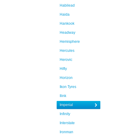
Habilead
Haida
Hankook
Headway
Hemisphere
Hercules
Herovic
Hifly
Horizon
Ikon Tyres
Ilink
Imperial
Infinity
Interstate
Ironman