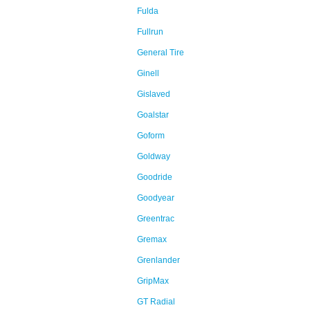
Fulda
Fullrun
General Tire
Ginell
Gislaved
Goalstar
Goform
Goldway
Goodride
Goodyear
Greentrac
Gremax
Grenlander
GripMax
GT Radial