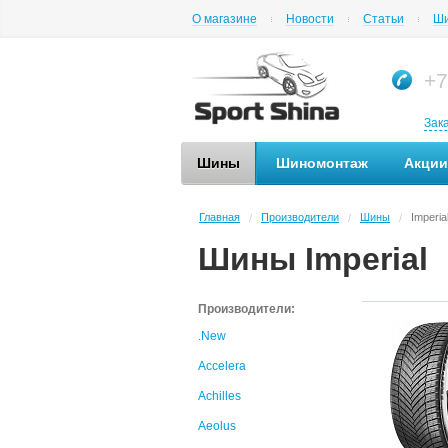
О магазине
Новости
Статьи
Ши
+7
Зак
Шины
Шиномонтаж
Акции
Главная
Производители
Шины
Imperia
/
/
/
Шины Imperial
Производители:
.New
Accelera
Achilles
Aeolus