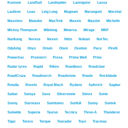
Kustone
LandSail
Landspider
Lanvigator
Lassa
Laufenn
Leao
Ling Long
Magnum
Marangoni
Marshal
Massimo
Matador
MaxTrek
Maxxis
Mazzini
Michelin
Mickey Thompson
Mileking
Minerva
Mirage
MRF
Nankang
Nereus
Nexen
Nitto
Nokian
NorTec
Odyking
Onyx
Orium
Otani
Ovation
Pace
Pirelli
Powertrac
Premiorri
Presa
Prime Well
Prinx
Radar tyres
Rapid
Riken
Roadboss
Roadclaw
RoadCruza
Roadmarch
Roadstone
Roadx
Rockblade
Rotalla
Rovelo
Royal Black
Rydanz
Saferich
Sagitar
Sailun
Satoya
Sava
Silverstone
Simex
Sonix
Sonny
Starmaxx
Sumitomo
Sunfull
Sunny
Suntek
Sunwide
Superia
Taurus
Tecnica
Three-A
Thunderer
Tigar
Torero
Torque
Tourador
Toyo
Tracmax