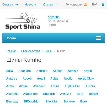
О магазине
Новости
Статьи
Регистрация
Войти
Шиномонтаж
Как купить
Доставка
Вопросы и ответы
Корзина
Ваша корзина
пуста
Меню
Главная
Производители
Шины
Kumho
/
/
/
Шины Kumho
.New
Accelera
Achilles
Aeolus
Altenzo
Amtel
Antares
Aosen
Aoteli
Aplus
Apollo
Arctic Claw
Arivo
Artum
Atlander
Atturo
Auplus Tire
Aurora
Austone
Autogreen
Autogrip
Avatyre
Bars
Barum
Bearway
BFGoodrich
Blacklion
Bontyre
Boto