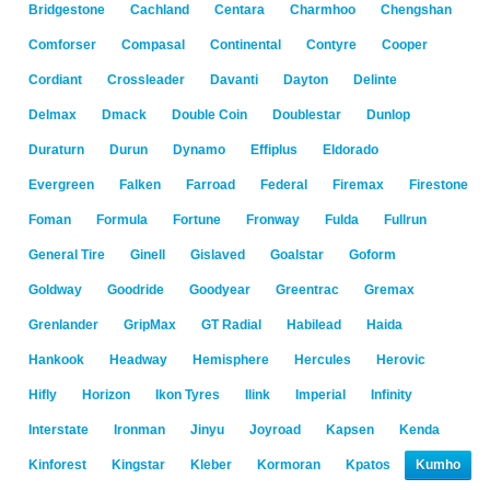
Bridgestone
Cachland
Centara
Charmhoo
Chengshan
Comforser
Compasal
Continental
Contyre
Cooper
Cordiant
Crossleader
Davanti
Dayton
Delinte
Delmax
Dmack
Double Coin
Doublestar
Dunlop
Duraturn
Durun
Dynamo
Effiplus
Eldorado
Evergreen
Falken
Farroad
Federal
Firemax
Firestone
Foman
Formula
Fortune
Fronway
Fulda
Fullrun
General Tire
Ginell
Gislaved
Goalstar
Goform
Goldway
Goodride
Goodyear
Greentrac
Gremax
Grenlander
GripMax
GT Radial
Habilead
Haida
Hankook
Headway
Hemisphere
Hercules
Herovic
Hifly
Horizon
Ikon Tyres
Ilink
Imperial
Infinity
Interstate
Ironman
Jinyu
Joyroad
Kapsen
Kenda
Kinforest
Kingstar
Kleber
Kormoran
Kpatos
Kumho