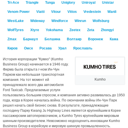
Tri-Ace
Triangle
Tunga
Uniglory
Uniroyal
Unistar
Venom Power
Viatti
Vitour
Vittos
Vredestein
Wanli
WestLake
Wideway
Windforce
Winrun
Wolfsburg
WolfTyres
Xtyre
Yokohama
Zeetex
Zeta
Zhongyi
Zmax
Барнаул
Белшина
Волтаир
Воронеж
Кама
Киров
Омск
Росава
Урал
Ярославль
История корпорации "Кумхо" (Kumho
Business Group) начинается в 1946 году.
Фирма была открыта г-ном Ин-Чун
Парком как небольшая транспортная
Kumho
компания. На тот момент ей
принадлежало всего два автомобиля
Ford Taxicab. Предлагаемые услуги
пользовались большим спросом, и компания активно развивалась до 1950
года, когда в Корее началась война. По окончании войны Ин-Чун Парк
решил начать свой бизнес снова. В результате, принадлежащие
господину Парку Kwang Ju Highway Lines является крупнейшим в Корее
пассажирским автоперевозчиком, а Kumho Tyres крупнейшим мировым
шинным производителем. Невозможно недооценить инновации Kumho
Business Group в корейскую и мировую шинную промышленность.