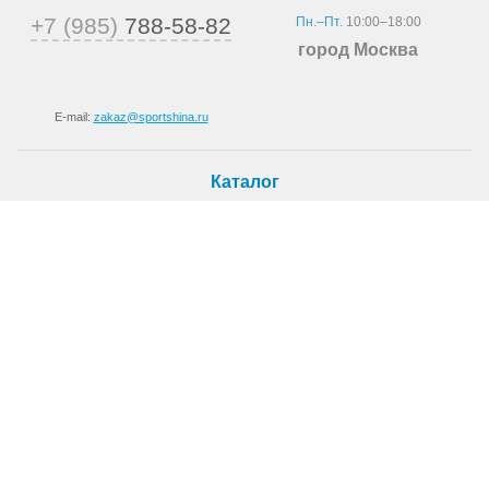
+7 (985)
788-58-82
Пн.–Пт.
10:00–18:00
город Москва
E-mail:
zakaz@sportshina.ru
Каталог
Шины
Покупателю
Как купить
Доставка
Шиномонтаж
О магазине
О компании
Новости