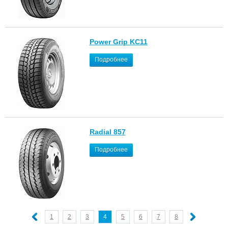
Power Grip KC11
Подробнее
Radial 857
Подробнее
1
2
3
4
5
6
7
8