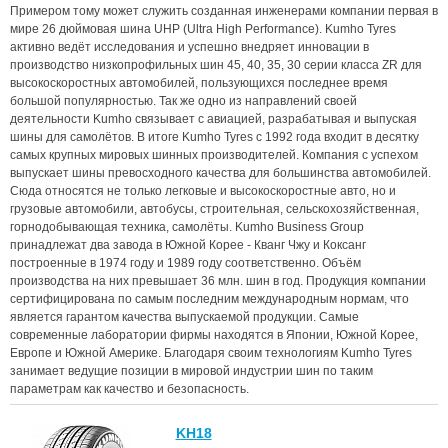
Примером тому может служить созданная инженерами компании первая в
мире 26 дюймовая шина UHP (Ultra High Performance). Kumho Tyres
активно ведёт исследования и успешно внедряет инновации в
производство низкопрофильных шин 45, 40, 35, 30 серии класса ZR для
высокоскоростных автомобилей, пользующихся последнее время
большой популярностью. Так же одно из направлений своей
деятельности Kumho связывает с авиацией, разрабатывая и выпуская
шины для самолётов. В итоге Kumho Tyres с 1992 года входит в десятку
самых крупных мировых шинных производителей. Компания с успехом
выпускает шины превосходного качества для большинства автомобилей.
Сюда относятся не только легковые и высокоскоростные авто, но и
грузовые автомобили, автобусы, строительная, сельскохозяйственная,
горнодобывающая техника, самолёты. Kumho Business Group
принадлежат два завода в Южной Корее - Кванг Чжу и Коксанг
построенные в 1974 году и 1989 году соответственно. Объём
производства на них превышает 36 млн. шин в год. Продукция компании
сертифицирована по самым последним международным нормам, что
является гарантом качества выпускаемой продукции. Самые
современные лаборатории фирмы находятся в Японии, Южной Корее,
Европе и Южной Америке. Благодаря своим технологиям Kumho Tyres
занимает ведущие позиции в мировой индустрии шин по таким
параметрам как качество и безопасность.
KH18