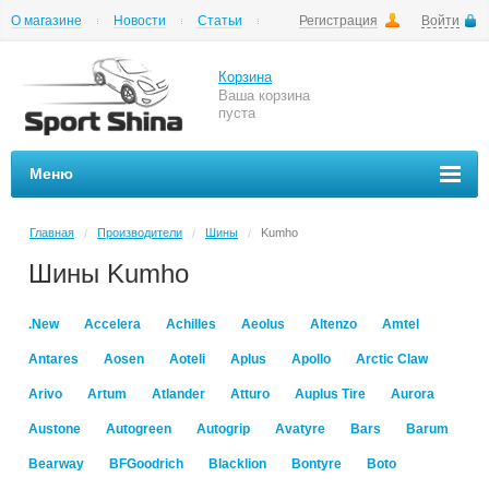
О магазине
Новости
Статьи
Регистрация
Войти
Шиномонтаж
Как купить
Доставка
Вопросы и ответы
Корзина
Ваша корзина
пуста
Меню
Главная
Производители
Шины
Kumho
/
/
/
Шины Kumho
.New
Accelera
Achilles
Aeolus
Altenzo
Amtel
Antares
Aosen
Aoteli
Aplus
Apollo
Arctic Claw
Arivo
Artum
Atlander
Atturo
Auplus Tire
Aurora
Austone
Autogreen
Autogrip
Avatyre
Bars
Barum
Bearway
BFGoodrich
Blacklion
Bontyre
Boto