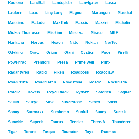
Kustone
LandSail
Landspider
Lanvigator
Lassa
Laufenn
Leao
Ling Long
Magnum
Marangoni
Marshal
Massimo
Matador
MaxTrek
Maxxis
Mazzini
Michelin
Mickey Thompson
Mileking
Minerva
Mirage
MRF
Nankang
Nereus
Nexen
Nitto
Nokian
NorTec
Odyking
Onyx
Orium
Otani
Ovation
Pace
Pirelli
Powertrac
Premiorri
Presa
Prime Well
Prinx
Radar tyres
Rapid
Riken
Roadboss
Roadclaw
RoadCruza
Roadmarch
Roadstone
Roadx
Rockblade
Rotalla
Rovelo
Royal Black
Rydanz
Saferich
Sagitar
Sailun
Satoya
Sava
Silverstone
Simex
Sonix
Sonny
Starmaxx
Sumitomo
Sunfull
Sunny
Suntek
Sunwide
Superia
Taurus
Tecnica
Three-A
Thunderer
Tigar
Torero
Torque
Tourador
Toyo
Tracmax