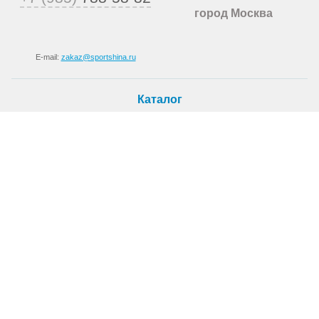
город Москва
E-mail:
zakaz@sportshina.ru
Каталог
Шины
Покупателю
Как купить
Доставка
Шиномонтаж
О магазине
О компании
Новости
Статьи
Контакты