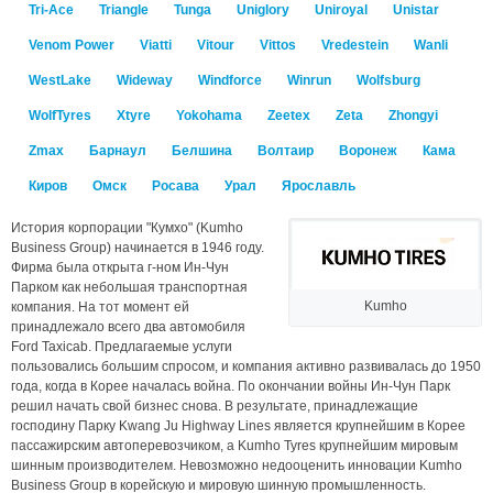
Tri-Ace
Triangle
Tunga
Uniglory
Uniroyal
Unistar
Venom Power
Viatti
Vitour
Vittos
Vredestein
Wanli
WestLake
Wideway
Windforce
Winrun
Wolfsburg
WolfTyres
Xtyre
Yokohama
Zeetex
Zeta
Zhongyi
Zmax
Барнаул
Белшина
Волтаир
Воронеж
Кама
Киров
Омск
Росава
Урал
Ярославль
История корпорации "Кумхо" (Kumho
Business Group) начинается в 1946 году.
Фирма была открыта г-ном Ин-Чун
Парком как небольшая транспортная
Kumho
компания. На тот момент ей
принадлежало всего два автомобиля
Ford Taxicab. Предлагаемые услуги
пользовались большим спросом, и компания активно развивалась до 1950
года, когда в Корее началась война. По окончании войны Ин-Чун Парк
решил начать свой бизнес снова. В результате, принадлежащие
господину Парку Kwang Ju Highway Lines является крупнейшим в Корее
пассажирским автоперевозчиком, а Kumho Tyres крупнейшим мировым
шинным производителем. Невозможно недооценить инновации Kumho
Business Group в корейскую и мировую шинную промышленность.