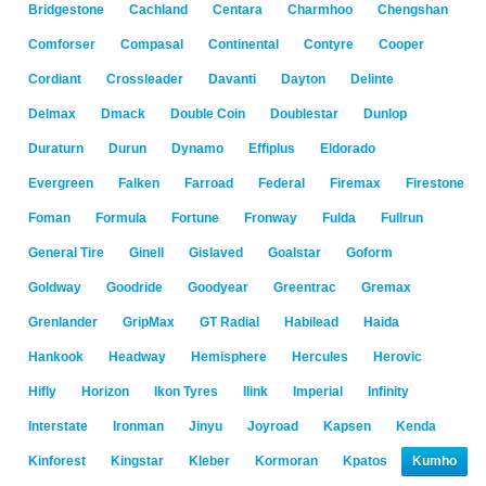
Bridgestone
Cachland
Centara
Charmhoo
Chengshan
Comforser
Compasal
Continental
Contyre
Cooper
Cordiant
Crossleader
Davanti
Dayton
Delinte
Delmax
Dmack
Double Coin
Doublestar
Dunlop
Duraturn
Durun
Dynamo
Effiplus
Eldorado
Evergreen
Falken
Farroad
Federal
Firemax
Firestone
Foman
Formula
Fortune
Fronway
Fulda
Fullrun
General Tire
Ginell
Gislaved
Goalstar
Goform
Goldway
Goodride
Goodyear
Greentrac
Gremax
Grenlander
GripMax
GT Radial
Habilead
Haida
Hankook
Headway
Hemisphere
Hercules
Herovic
Hifly
Horizon
Ikon Tyres
Ilink
Imperial
Infinity
Interstate
Ironman
Jinyu
Joyroad
Kapsen
Kenda
Kinforest
Kingstar
Kleber
Kormoran
Kpatos
Kumho