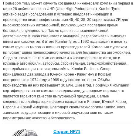
Примером тому может служить созданная инженерами компании первая в
мире 26 дюймовая шина UHP (Ultra High Performance). Kumho Tyres
активно ведёт исследования и успешно внедряет инновации в
производство низкопрофильных шин 45, 40, 35, 30 серии класса ZR для
высокоскоростных автомобилей, пользующихся последнее время
большой популярностью. Так же одно из направлений своей
деятельности Kumho связывает с авиацией, разрабатывая и выпуская
шины для самолётов. В итоге Kumho Tyres с 1992 года входит в десятку
самых крупных мировых шинных производителей. Компания с успехом
выпускает шины превосходного качества для большинства автомобилей.
Сюда относятся не только легковые и высокоскоростные авто, но и
грузовые автомобили, автобусы, строительная, сельскохозяйственная,
горнодобывающая техника, самолёты. Kumho Business Group
принадлежат два завода в Южной Корее - Кванг Чжу и Коксанг
построенные в 1974 году и 1989 году соответственно. Объём
производства на них превышает 36 млн. шин в год. Продукция компании
сертифицирована по самым последним международным нормам, что
является гарантом качества выпускаемой продукции. Самые
современные лаборатории фирмы находятся в Японии, Южной Корее,
Европе и Южной Америке. Благодаря своим технологиям Kumho Tyres
занимает ведущие позиции в мировой индустрии шин по таким
параметрам как качество и безопасность.
Crugen HP71